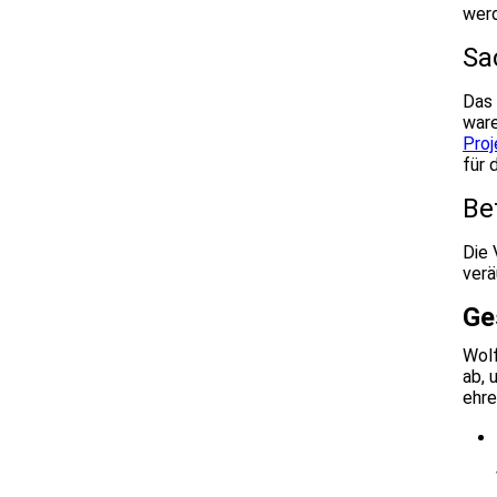
werd
Sa
Das 
ware
Proj
für 
Be
Die 
verä
Ge
Wolf
ab, 
ehre