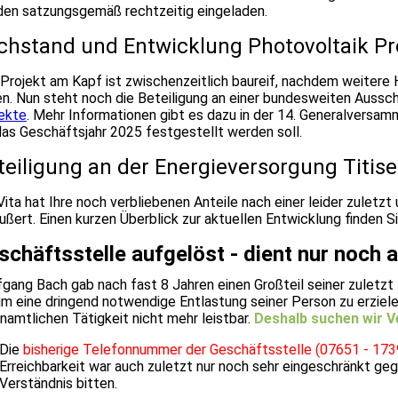
en satzungsgemäß rechtzeitig eingeladen.
chstand und Entwicklung Photovoltaik Pr
Projekt am Kapf ist zwischenzeitlich baureif, nachdem weite
n. Nun steht noch die Beteiligung an einer bundesweiten Aussch
ekte
. Mehr Informationen gibt es dazu in der 14. Generalversam
das Geschäftsjahr 2025 festgestellt werden soll.
teiligung an der Energieversorgung Titise
Vita hat Ihre noch verbliebenen Anteile nach einer leider zuletz
ußert. Einen kurzen Überblick zur aktuellen Entwicklung finden S
schäftsstelle aufgelöst - dient nur noch 
gang Bach gab nach fast 8 Jahren einen Großteil seiner zulet
um eine dringend notwendige Entlastung seiner Person zu erziele
namtlichen Tätigkeit nicht mehr leistbar.
Deshalb suchen wir V
Die
bisherige Telefonnummer der Geschäftsstelle (07651 - 173
Erreichbarkeit war auch zuletzt nur noch sehr eingeschränkt g
Verständnis bitten.