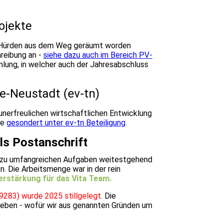
ojekte
re Hürden aus dem Weg geräumt worden
reibung an -
siehe dazu auch im Bereich PV-
mlung, in welcher auch der Jahresabschluss
e-Neustadt (ev-tn)
t unerfreulichen wirtschaftlichen Entwicklung
ie
gesondert unter ev-tn Beteiligung
.
als Postanschrift
zt zu umfangreichen Aufgaben weitestgehend
n. Die Arbeitsmenge war in der rein
erstärkung für das Vita Team.
9283) wurde 2025 stillgelegt
.
Die
egeben - wofür wir aus genannten Gründen um