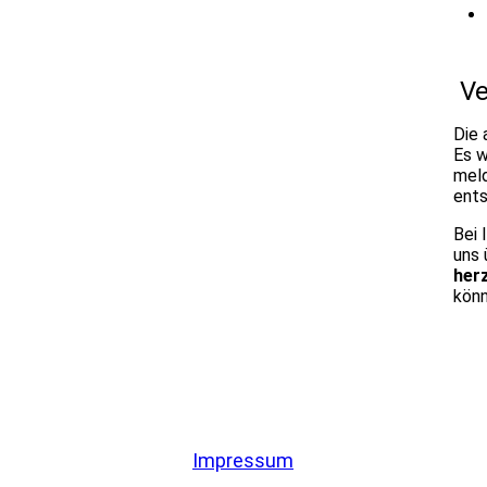
Ve
Die
Es w
meld
ents
Bei 
uns 
her
könn
Impressum