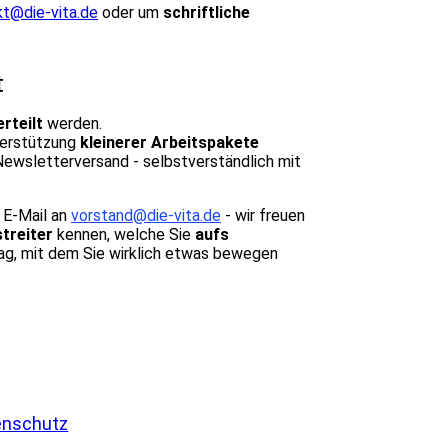
kt@die-vita.de
oder um
schriftliche
t
rteilt
werden.
nterstützung
kleinerer Arbeitspakete
ewsletterversand - selbstverständlich mit
 E-Mail an
vorstand@die-vita.de
- wir freuen
treiter
kennen, welche Sie
aufs
rag, mit dem Sie wirklich etwas bewegen
enschutz