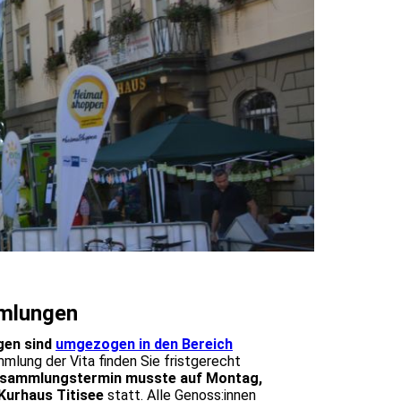
mmlungen
gen sind
umgezogen in den Bereich
mlung der Vita finden Sie fristgerecht
Versammlungstermin musste auf Montag,
Kurhaus Titisee
statt.
Alle Genoss:innen