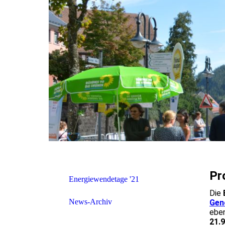
Pr
Energiewendetage '21
Die
News-Archiv
Gen
eben
21.